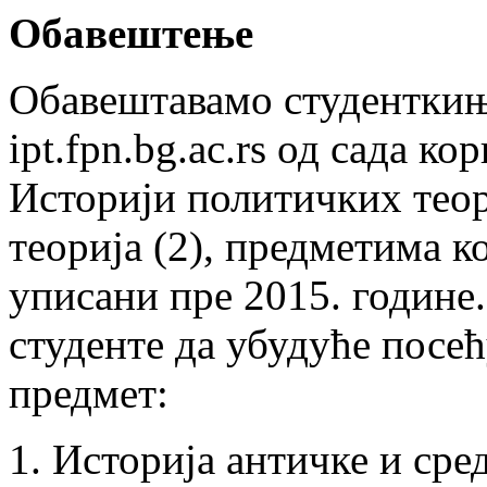
Обавештење
Обавештавамо студенткиње
ipt.fpn.bg.ac.rs од сада к
Историји политичких теор
теорија (2), предметима к
уписани пре 2015. године
студенте да убудуће посећ
предмет:
1. Историја античке и ср